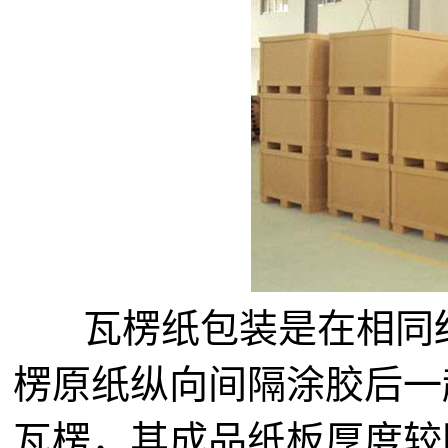
瓦楞纸包装是在相同结
楞原纸纵向间隔涂胶后一
瓦楞，其成品纸板厚度较