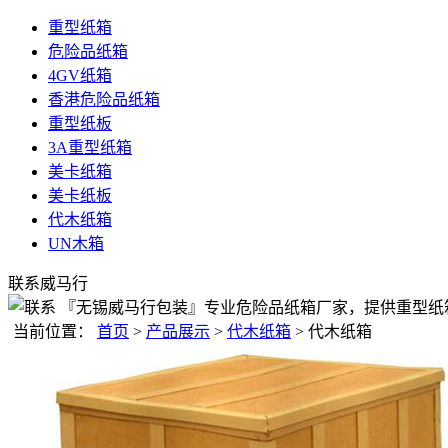
重型纸箱
危险品纸箱
4GV纸箱
香港危险品纸箱
重型纸板
3A重型纸箱
美卡纸箱
美卡纸板
代木纸箱
UN木箱
联系威马行
『无锡威马行包装』专业危险品纸箱厂家，提供重型纸箱、U
当前位置：
首页
>
产品展示
>
代木纸箱
> 代木纸箱